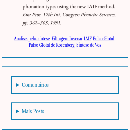
phonation types using the new IAIF-method
.
Em: Proc. 12th Int. Congress Phonetic Sciences,
pp. 362–365, 1991.
Análise-pela-síntese
Filtragem Inversa
IAIF
Pulso Glotal
Pulso Glotal de Rosenberg
Síntese de Voz
Comentários
Mais Posts