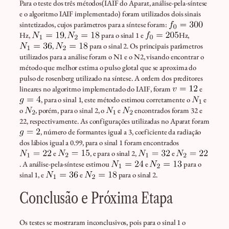
Para o teste dos três métodos(IAIF do Aparat, análise-pela-síntese
e o algoritmo IAIF implementado) foram utilizados dois sinais
sintetizados, cujos parâmetros para a síntese foram:
Hz,
,
para o sinal 1 e
Hz,
,
para o sinal 2. Os principais parâmetros
utilizados para a análise foram o N1 e o N2, visando encontrar o
método que melhor estima o pulso glotal que se aproxima do
pulso de rosenberg utilizado na síntese. A ordem dos preditores
lineares no algoritmo implementado do IAIF, foram
e
, para o sinal 1, este método estimou corretamente o
e
o
, porém, para o sinal 2, o
e
encontrados foram 32 e
22, respectivamente. As configurações utilizadas no Aparat foram
, número de formantes igual a 3, coeficiente da radiação
dos lábios igual a 0.99, para o sinal 1 foram encontrados
e
, e para o sinal 2,
e
. A análise-pela-síntese estimou
e
para o
sinal 1, e
e
para o sinal 2.
Conclusão e Próxima Etapa
Os testes se mostraram inconclusivos, pois para o sinal 1 o