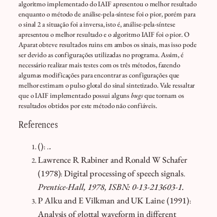
algoritmo implementado do IAIF apresentou o melhor resultado
enquanto o método de análise-pela-síntese foi o pior, porém para
o sinal 2 a situação foi a inversa, isto é, análise-pela-síntese
apresentou o melhor resultado e o algoritmo IAIF foi o pior. O
Aparat obteve resultados ruins em ambos os sinais, mas isso pode
ser devido as configurações utilizadas no programa. Assim, é
necessário realizar mais testes com os três métodos, fazendo
algumas modificações para encontrar as configurações que
melhor estimam o pulso glotal do sinal sintetizado. Vale ressaltar
que o IAIF implementado possui alguns
bugs
que tornam os
resultados obtidos por este método não confiáveis.
References
()
.
:
.
Lawrence R Rabiner and Ronald W Schafer
(1978)
Digital processing of speech signals
:
.
Prentice-Hall, 1978, ISBN: 0-13-213603-1.
P Alku and E Vilkman and UK Laine
(1991)
:
Analysis of glottal waveform in different