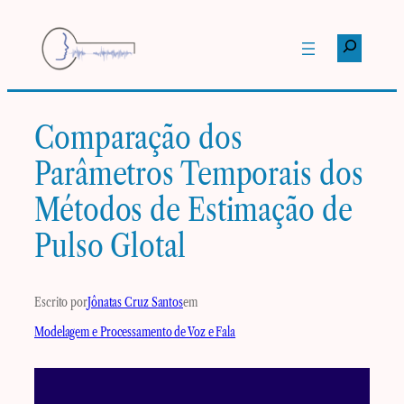
Pular
para
Pesquisar
o
conteúdo
Comparação dos
Parâmetros Temporais dos
Métodos de Estimação de
Pulso Glotal
Escrito por
Jônatas Cruz Santos
em
Modelagem e Processamento de Voz e Fala