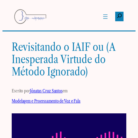
Pular
para
Pesquisar
o
conteúdo
Revisitando o IAIF ou (A
Inesperada Virtude do
Método Ignorado)
Escrito por
Jônatas Cruz Santos
em
Modelagem e Processamento de Voz e Fala