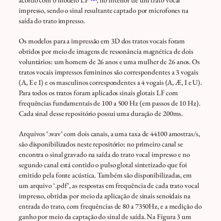
impresso, sendo o sinal resultante captado por microfones na
saída do trato impresso.
Os modelos para a impressão em 3D dos tratos vocais foram
obtidos por meio de imagens de ressonância magnética de dois
voluntários: um homem de 26 anos e uma mulher de 26 anos. Os
tratos vocais impressos femininos são correspondentes a 3 vogais
(A, E e I) e os masculinos correspondentes a 4 vogais (A, Æ, I e U).
Para todos os tratos foram aplicados sinais glotais LF com
frequências fundamentais de 100 a 500 Hz (em passos de 10 Hz).
Cada sinal desse repositório possui uma duração de 200ms.
Arquivos ‘.wav’ com dois canais, a uma taxa de 44100 amostras/s,
são disponibilizados neste repositório: no primeiro canal se
encontra o sinal gravado na saída do trato vocal impresso e no
segundo canal está contido o pulso glotal sintetizado que foi
emitido pela fonte acústica. Também são disponibilizadas, em
um arquivo ‘.pdf’, as respostas em frequência de cada trato vocal
impresso, obtidas por meio da aplicação de sinais senoidais na
entrada do trato, com frequências de 80 a 7350Hz, e a medição do
ganho por meio da captação do sinal de saída. Na Figura 3 um