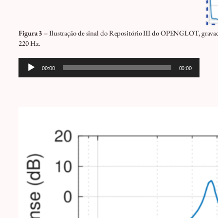
Figura 3
– Ilustração de sinal do Repositório III do OPENGLOT, gravad
220 Hz.
Tocador
00:00
00:00
de
áudio