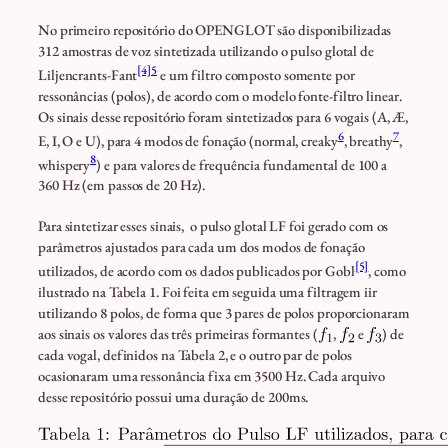
No primeiro repositório do OPENGLOT são disponibilizadas
312 amostras de voz sintetizada utilizando o pulso glotal de
[4]
5
Liljencrants-Fant
e um filtro composto somente por
ressonâncias (polos), de acordo com o modelo fonte-filtro linear.
Os sinais desse repositório foram sintetizados para 6 vogais (A, Æ,
6
7
E, I, O e U), para 4 modos de fonação (normal, creaky
, breathy
,
8
whispery
) e para valores de frequência fundamental de 100 a
360 Hz (em passos de 20 Hz).
Para sintetizar esses sinais, o pulso glotal LF foi gerado com os
parâmetros ajustados para cada um dos modos de fonação
[5]
utilizados, de acordo com os dados publicados por Gobl
, como
ilustrado na Tabela 1. Foi feita em seguida uma filtragem iir
utilizando 8 polos, de forma que 3 pares de polos proporcionaram
aos sinais os valores das três primeiras formantes (
,
e
) de
cada vogal, definidos na Tabela 2, e o outro par de polos
ocasionaram uma ressonância fixa em 3500 Hz. Cada arquivo
desse repositório possui uma duração de 200ms.