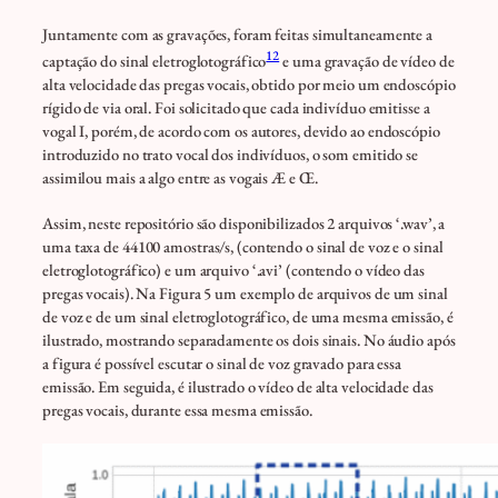
Juntamente com as gravações, foram feitas simultaneamente a
12
captação do sinal eletroglotográfico
e uma gravação de vídeo de
alta velocidade das pregas vocais, obtido por meio um endoscópio
rígido de via oral. Foi solicitado que cada indivíduo emitisse a
vogal I, porém, de acordo com os autores, devido ao endoscópio
introduzido no trato vocal dos indivíduos, o som emitido se
assimilou mais a algo entre as vogais Æ e Œ.
Assim, neste repositório são disponibilizados 2 arquivos ‘.wav’, a
uma taxa de 44100 amostras/s, (contendo o sinal de voz e o sinal
eletroglotográfico) e um arquivo ‘.avi’ (contendo o vídeo das
pregas vocais). Na Figura 5 um exemplo de arquivos de um sinal
de voz e de um sinal eletroglotográfico, de uma mesma emissão, é
ilustrado, mostrando separadamente os dois sinais. No áudio após
a figura é possível escutar o sinal de voz gravado para essa
emissão. Em seguida, é ilustrado o vídeo de alta velocidade das
pregas vocais, durante essa mesma emissão.