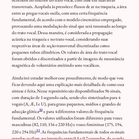
transversais. Acoplada às pressões e fluxos de ar na traqueia, a área
entre as pregas vocais oscila, com uma certa frequência
fundamental, de acordo com o modelo cinemático empregado,
provocando uma modulação do sinal que será ressonado ao longo
do trato vocal. Dessa maneira, é considerada a propagação
acústica na traqueia e no trato vocal, considerando suas
respectivas áreas de seção transversal discretizadas como
pequenos tubos cilindricos. Os valores de área do trato vocal
foram obtidos e discretizados a partir de imagens de ressonância
magnética de voluntários emitindo sons vocálicos.
Ainda irei estudar melhor esse procedimento, de modo que vou
ficar devendo aqui uma explicação mais detalhada de como essa
síntese é feita. Nesse repositório são disponibilizados 96 sinais,
com duração de 1 segundo cada, sendo eles sintetizados para 4
vogais (A, Æ, I e U), para graus pequenos, médios e grandes de
10
aducção glótica
e para 4 diferentes valores de frequência
fundamental. Os valores utilizados foram diferentes para vozes
masculinas (82, 110, 156 e 220 Hz) e vozes femininas (175, 194,
11
220 e 294 Hz)
. As frequências fundamentais de todos os sinais
gerados oscilam, no intervalo entre 0.3 e 0.7 segundos, de acordo