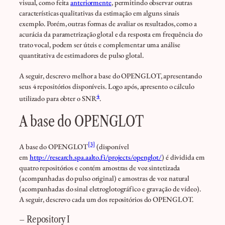
visual, como feita
anteriormente
, permitindo observar outras
características qualitativas da estimação em alguns sinais
exemplo. Porém, outras formas de avaliar os resultados, como a
acurácia da parametrização glotal e da resposta em frequência do
trato vocal, podem ser úteis e complementar uma análise
quantitativa de estimadores de pulso glotal.
A seguir, descrevo melhor a base do OPENGLOT, apresentando
seus 4 repositórios disponíveis. Logo após, apresento o cálculo
4
utilizado para obter o SNR
.
A base do OPENGLOT
[3]
A base do OPENGLOT
(disponível
em
http://research.spa.aalto.fi/projects/openglot/
) é dividida em
quatro repositórios e contém amostras de voz sintetizada
(acompanhadas do pulso original) e amostras de voz natural
(acompanhadas do sinal eletroglotográfico e gravação de vídeo).
A seguir, descrevo cada um dos repositórios do OPENGLOT.
– Repository I