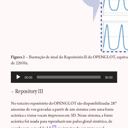
Figura 2
– Ilustração de sinal do Repositório II do OPENGLOT, equival
de 220 Hz.
Tocador
00:00
00:00
de
áudio
– Repository III
No terceiro repositório do OPENGLOT são disponibilizadas 287
amostras de voz gravadas a partir de um sistema com uma fonte
acústica e tratos vocais impressos em 3D. Nesse sistema, a fonte
acústica foi usada para reproduzir um pulso glotal sintético, de
[7]
acordo com o modelo LF
, no interior de um trato vocal