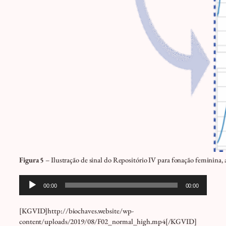
Figura 5
– Ilustração de sinal do Repositório IV para fonação feminina
Tocador
00:00
00:00
de
áudio
[KGVID]http://biochaves.website/wp-
content/uploads/2019/08/F02_normal_high.mp4[/KGVID]