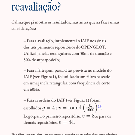
reavaliação?
Calma que já mostro os resultados, mas antes queria fazer umas
considerações:
– Para a avaliação, implementei o IAIF nos sinais
dos três primeiros repositórios do OPENGLOT.
Utilizei janelas retangulares com 50ms de duração e
50% de superposição;
– Para a filtragem passa-altas prevista no modelo do
IAIF (ver Figura 1), foi utilizado um filtro baseado
em uma janela retangular, com frequência de corte
em 60Hz.
– Para as ordens do IAIF (ver Figura 1) foram
13
escolhidos
e
.
Logo, para o primeiro repositório,
, e para os
demais repositórios,
.
Por fim, agora sim, apresento a seguir os resultados que obtive