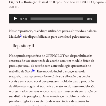
Figura 1
– Ilustração de sinal do Repositório I do OPENGLOT, equivale
220 Hz.
Tocador
00:00
00:00
de
áudio
Nesse repositório, os códigos utilizados para a síntese do sinal (em
9
MatLab
) são disponibilizados para download pelos autores.
– Repository II
No segundo repositório do OPENGLOT são disponibilizadas
amostras de voz sintetizada de acordo com um modelo físico da
produção vocal, de acordo com a metodologia apresentada no
[6]
trabalho de Story
. Esse modelo inclui o espaço aéreo da
traqueia, uma representação mecânica da vibração das cordas
vocais e uma trato vocal que possa ser moldado para a produção
de diferentes vogais. A traqueia e o trato vocal, nesse modelo, são
representados por suas respectivas áreas transversais em função de
sua distância para glote. Dessa maneira, o modelo considera a
pressão subglótica e os efeitos de ressonância e de atenuação
ocorridos no interior do trato vocal, com base em suas áreas