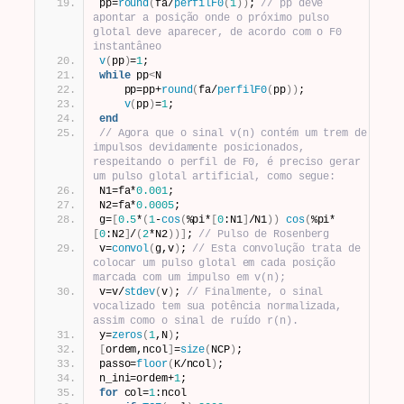
pp=
round
(
fa/
perfilF0
(
1
))
; 
// pp deve 
apontar a posição onde o próximo pulso 
glotal deve aparecer, de acordo com o F0 
instantâneo
v
(
pp
)
=
1
;
while
 pp
<
N
    pp=pp+
round
(
fa/
perfilF0
(
pp
))
;
v
(
pp
)
=
1
;
end
// Agora que o sinal v(n) contém um trem de 
impulsos devidamente posicionados, 
respeitando o perfil de F0, é preciso gerar 
um pulso glotal artificial, como segue:
N1=fa*
0.001
;
N2=fa*
0.0005
;
g=
[
0.5
*
(
1
-
cos
(
%pi*
[
0
:N1
]
/N1
))
cos
(
%pi*
[
0
:N2
]
/
(
2
*N2
))]
; 
// Pulso de Rosenberg
v=
convol
(
g,v
)
; 
// Esta convolução trata de 
colocar um pulso glotal em cada posição 
marcada com um impulso em v(n);
v=v/
stdev
(
v
)
; 
// Finalmente, o sinal 
vocalizado tem sua potência normalizada, 
assim como o sinal de ruído r(n).
y=
zeros
(
1
,N
)
;
[
ordem,ncol
]
=
size
(
NCP
)
;
passo=
floor
(
K/ncol
)
;
n_ini=ordem+
1
;
for
 col=
1
:ncol