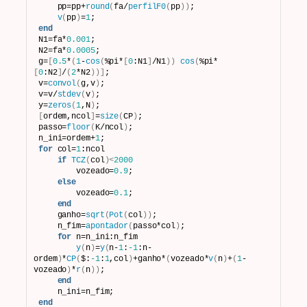
    pp=pp+
round
(
fa/
perfilF0
(
pp
))
;
v
(
pp
)
=
1
;
end
N1=fa*
0.001
;
N2=fa*
0.0005
;
g=
[
0.5
*
(
1
-
cos
(
%pi*
[
0
:N1
]
/N1
))
cos
(
%pi*
[
0
:N2
]
/
(
2
*N2
))]
;
v=
convol
(
g,v
)
;
v=v/
stdev
(
v
)
;
y=
zeros
(
1
,N
)
;
[
ordem,ncol
]
=
size
(
CP
)
;
passo=
floor
(
K/ncol
)
;
n_ini=ordem+
1
;
for
 col=
1
:ncol
if
TCZ
(
col
)<
2000
        vozeado=
0.9
;
else
        vozeado=
0.1
;
end
    ganho=
sqrt
(
Pot
(
col
))
;
    n_fim=
apontador
(
passo*col
)
;
for
 n=n_ini:n_fim
y
(
n
)
=
y
(
n-
1
:
-1
:n-
ordem
)
*
CP
(
$:
-1
:
1
,col
)
+ganho*
(
vozeado*
v
(
n
)
+
(
1
-
vozeado
)
*
r
(
n
))
;
end
    n_ini=n_fim;
end