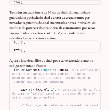
CP=
[]
;
Também em cada janela de 30 ms de sinal, são analisadas e
guardadas a
potência do sinal
e a
taxa de cruzamentos por
zeros
dos segmentos de sinal encontrados nesses intervalos. As
medidas de
potência do sinal
e
taxa de cruzamentos por zeros
são guardadas nos vetores Pot e TCZ, que também são
inicializados como vetores vazios:
Pot=
[]
;
TCZ=
[]
;
Agora o laço de análise do sinal pode ser executado, como no
código comentado abaixo:
for
 k=
1
:Avanco:
(
length
(
s
)
-Janela
)
// a variável de 
controle k avança a passos iguais a 'Avanco' 
amostras até o final do sinal, com um recuo de 
'Janela' amostras por garantia.
    saux=
s
(
k:k+Janela-
1
)
; 
// um segmento do sinal s 
de tamanho 'Janela' amostras (correspondente a 30 
ms) é tomado para análise
// Computação da potência do segmento de sinal: