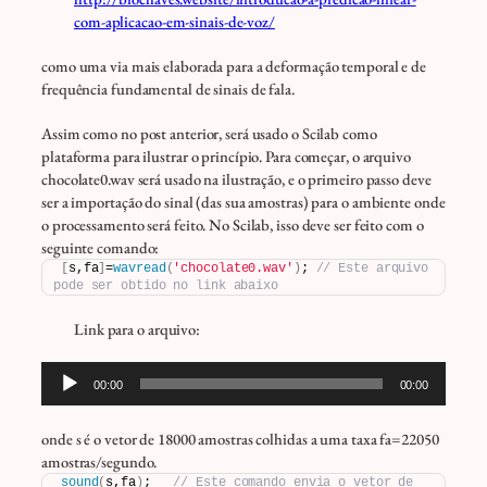
com-aplicacao-em-sinais-de-voz/
como uma via mais elaborada para a deformação temporal e de
frequência fundamental de sinais de fala.
Assim como no post anterior, será usado o Scilab como
plataforma para ilustrar o princípio. Para começar, o arquivo
chocolate0.wav será usado na ilustração, e o primeiro passo deve
ser a importação do sinal (das sua amostras) para o ambiente onde
o processamento será feito. No Scilab, isso deve ser feito com o
seguinte comando:
[
s,fa
]
=
wavread
(
'chocolate0.wav'
)
; 
// Este arquivo 
pode ser obtido no link abaixo
Link para o arquivo:
Tocador
00:00
00:00
de
áudio
onde s é o vetor de 18000 amostras colhidas a uma taxa fa=22050
amostras/segundo.
sound
(
s,fa
)
;   
// Este comando envia o vetor de 