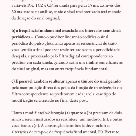
variáveis Pot, TCZ e CP for usada para gerar 15 ms, ao invés dos
30 ms usados na análise, então o sinal ressintetizado terá metade
da duração do sinal original;
b) a frequência fundamental associada aos intervalos com sinais
periódicos
– Como o preditor linear não codifica o sinal
periódico do pulso glotal, mas apenas as ressonâncias do trato
vocal, então o sinal pode ser ressintetizado com a periodicidade
desejada, e processado pelo filtro digital correspondente ao
preditor em cada janela, gerando assim um timbre semelhante ao
do sinal original, mas em outra frequência fundamental;
c) É possível também se alterar apenas o timbre do sinal gerado
pela manipulação direta dos polos da função de transferência do
filtro correspondente ao preditor em cada janela, esse tipo de
modificação será tratado no final deste post.
Tanto a modificação/distorção (a) quanto a (b) precisam de dois
sinais a serem misturados na ressíntese: um ruidoso, r(n), e outro
vocalizado, v(n). A construção de ambos já deve incluir as
alterações de tempo e de frequência fundamental, F0. Portanto,