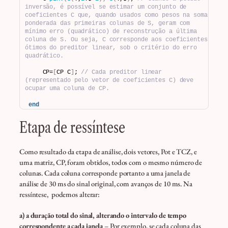
inversão, é possível se estimar um conjunto de 
coeficientes C que, quando usados como pesos na soma 
ponderada das primeiras colunas de S, geram com 
mínimo erro (quadrático) de reconstrução a última 
coluna de S. Ou seja, C corresponde aos coeficientes 
ótimos do preditor linear, sob o critério do erro 
quadrático.
    CP=
[
CP C
]
; 
// Cada preditor linear 
(representado pelo vetor de coeficientes C) deve 
ocupar uma coluna de CP.
end
Etapa de ressíntese
Como resultado da etapa de análise, dois vetores, Pot e TCZ, e
uma matriz, CP, foram obtidos, todos com o mesmo número de
colunas. Cada coluna corresponde portanto a uma janela de
análise de 30 ms do sinal original, com avanços de 10 ms. Na
ressíntese, podemos alterar:
a) a duração total do sinal, alterando o intervalo de tempo
correspondente a cada janela
– Por exemplo, se cada coluna das