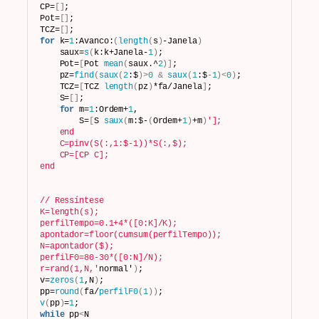
CP=
[]
;
Pot=
[]
;
TCZ=
[]
;
for
 k=
1
:Avanco:
(
length
(
s
)
-Janela
)
    saux=
s
(
k:k+Janela-
1
)
; 
    Pot=
[
Pot 
mean
(
saux.^
2
)]
;  
    pz=
find
(
saux
(
2
:$
)>
0
&
saux
(
1
:$
-1
)<
0
)
; 
    TCZ=
[
TCZ 
length
(
pz
)
*fa/Janela
]
;
    S=
[]
;
for
 m=
1
:Ordem+
1
,
        S=
[
S 
saux
(
m:$-
(
Ordem+
1
)
+m
)
'];
    end
    C=pinv(S(:,1:$-1))*S(:,$); 
    CP=[CP C];
end
// Ressíntese
K=length(s);
perfilTempo=0.1+4*([0:K]/K);
apontador=floor(cumsum(perfilTempo));
N=apontador($);
perfilF0=80-30*([0:N]/N);
r=rand(1,N,'
normal'
)
;
v=
zeros
(
1
,N
)
;
pp=
round
(
fa/
perfilF0
(
1
))
;
v
(
pp
)
=
1
;
while
 pp
<
N