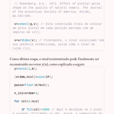
// Rosenberg, A.E., 1971. Effect of glottal pulse 
shape on the quality of natural vowels. The Journal 
of the Acoustical Society of America, 49(2B), 
pp.583-590.
v=
convol
(
g,v
)
; 
// Esta convolução trata de colocar 
um pulso glotal em cada posição marcada com um 
impulso em v(n);
v=v/
stdev
(
v
)
; 
// Finalmente, o sinal vocalizado tem 
sua potência normalizada, assim como o sinal de 
ruído r(n).
Como última etapa, o sinal ressintetizado pode finalmente ser
reconstruído no vetor y(n), como explicado a seguir:
y=
zeros
(
1
,N
)
;
[
ordem,ncol
]
=
size
(
CP
)
;
passo=
floor
(
K/ncol
)
;
n_ini=ordem+
1
;
for
 col=
1
:ncol
if
TCZ
(
col
)<
2000
// Aqui é decidido se o sinal 
é vozeado (TCZ<2000) ou não. Assim, a composição da 