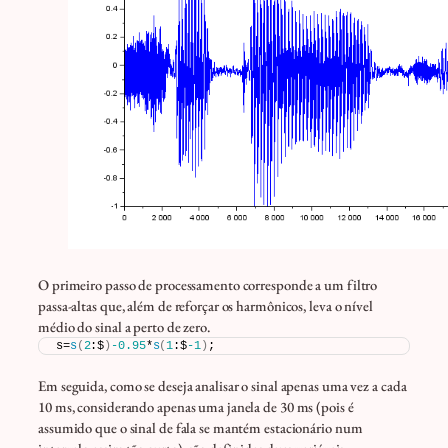
O primeiro passo de processamento corresponde a um filtro
passa-altas que, além de reforçar os harmônicos, leva o nível
médio do sinal a perto de zero.
s=
s
(
2
:$
)
-0.95
*
s
(
1
:$
-1
)
;
Em seguida, como se deseja analisar o sinal apenas uma vez a cada
10 ms, considerando apenas uma janela de 30 ms (pois é
assumido que o sinal de fala se mantém estacionário num