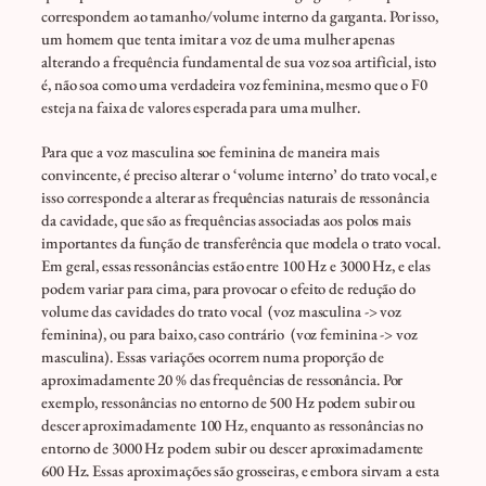
correspondem ao tamanho/volume interno da garganta. Por isso,
um homem que tenta imitar a voz de uma mulher apenas
alterando a frequência fundamental de sua voz soa artificial, isto
é, não soa como uma verdadeira voz feminina, mesmo que o F0
esteja na faixa de valores esperada para uma mulher.
Para que a voz masculina soe feminina de maneira mais
convincente, é preciso alterar o ‘volume interno’ do trato vocal, e
isso corresponde a alterar as frequências naturais de ressonância
da cavidade, que são as frequências associadas aos polos mais
importantes da função de transferência que modela o trato vocal.
Em geral, essas ressonâncias estão entre 100 Hz e 3000 Hz, e elas
podem variar para cima, para provocar o efeito de redução do
volume das cavidades do trato vocal (voz masculina -> voz
feminina), ou para baixo, caso contrário (voz feminina -> voz
masculina). Essas variações ocorrem numa proporção de
aproximadamente 20 % das frequências de ressonância. Por
exemplo, ressonâncias no entorno de 500 Hz podem subir ou
descer aproximadamente 100 Hz, enquanto as ressonâncias no
entorno de 3000 Hz podem subir ou descer aproximadamente
600 Hz. Essas aproximações são grosseiras, e embora sirvam a esta