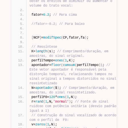
obter os efeitos de diminuir ou aumentar o 
volume do trato vocal:
fator=
0.2
; 
// Para cima
//fator=-0.2; // Para baixo
[
NCP
]
=
modifSpec
(
CP,fator,fa
)
;
// Ressíntese
K=
length
(
s
)
; 
// Comprimento/duração, em 
amostras, do sinal original.
perfilTempo=
ones
(
1
,K
)
;
apontador=
floor
(
cumsum
(
perfilTempo
))
; 
// 
Este vetor apontador é responsável pela 
distorção temporal, relacionando tempos no 
sinal original a tempos distorcidos no sinal 
ressintetizado
N=
apontador
(
$
)
; 
// Comprimento/duração, em 
amostras, do sinal ressintetizado. 
perfilF0=
120
*
ones
(
1
,N
)
; 
r=
rand
(
1
,N,
'normal'
)
; 
// Fonte de sinal 
ruidoso com potência unitária (desvio padrão 
igual a 1)
// Construção do sinal vocalizado de acordo 
com o perfil de  F0:
v=
zeros
(
1
,N
)
;