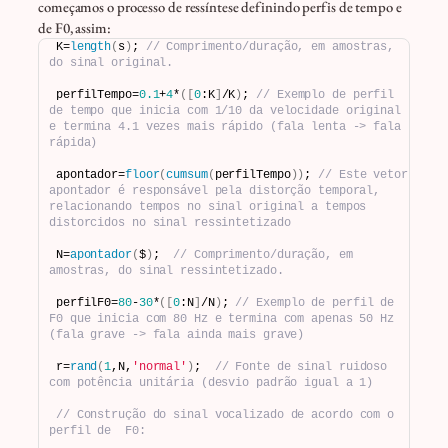
começamos o processo de ressíntese definindo perfis de tempo e
de F0, assim:
K=
length
(
s
)
; 
// Comprimento/duração, em amostras, 
do sinal original.
perfilTempo=
0.1
+
4
*
([
0
:K
]
/K
)
; 
// Exemplo de perfil 
de tempo que inicia com 1/10 da velocidade original 
e termina 4.1 vezes mais rápido (fala lenta -> fala 
rápida)
apontador=
floor
(
cumsum
(
perfilTempo
))
; 
// Este vetor 
apontador é responsável pela distorção temporal, 
relacionando tempos no sinal original a tempos 
distorcidos no sinal ressintetizado
N=
apontador
(
$
)
;  
// Comprimento/duração, em 
amostras, do sinal ressintetizado.
perfilF0=
80
-
30
*
([
0
:N
]
/N
)
; 
// Exemplo de perfil de 
F0 que inicia com 80 Hz e termina com apenas 50 Hz 
(fala grave -> fala ainda mais grave)
r=
rand
(
1
,N,
'normal'
)
;  
// Fonte de sinal ruidoso 
com potência unitária (desvio padrão igual a 1)
// Construção do sinal vocalizado de acordo com o 
perfil de  F0: