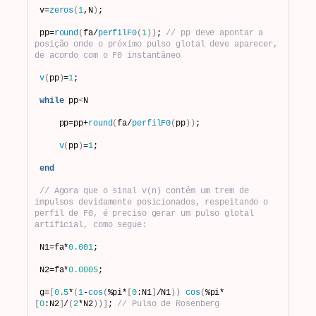
v=
zeros
(
1
,N
)
;
pp=
round
(
fa/
perfilF0
(
1
))
; 
// pp deve apontar a 
posição onde o próximo pulso glotal deve aparecer, 
de acordo com o F0 instantâneo
v
(
pp
)
=
1
;
while
 pp
<
N
    pp=pp+
round
(
fa/
perfilF0
(
pp
))
;
v
(
pp
)
=
1
;
end
// Agora que o sinal v(n) contém um trem de 
impulsos devidamente posicionados, respeitando o 
perfil de F0, é preciso gerar um pulso glotal 
artificial, como segue:
N1=fa*
0.001
;
N2=fa*
0.0005
;
g=
[
0.5
*
(
1
-
cos
(
%pi*
[
0
:N1
]
/N1
))
cos
(
%pi*
[
0
:N2
]
/
(
2
*N2
))]
; 
// Pulso de Rosenberg