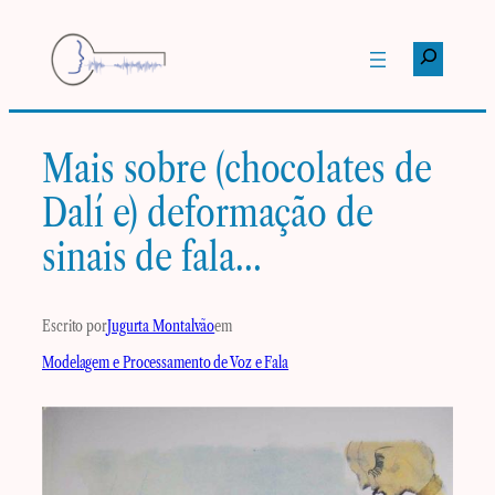
Pular
para
Pesquisar
o
conteúdo
Mais sobre (chocolates de
Dalí e) deformação de
sinais de fala…
Escrito por
Jugurta Montalvão
em
Modelagem e Processamento de Voz e Fala