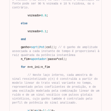
fonte pode ser 90 % vozeada e 10 % ruidosa, ou o 
contrário.
        vozeado=
0.9
;
else
        vozeado=
0.1
;
end
    ganho=
sqrt
(
Pot
(
col
))
; 
// O ganho de amplitude 
associada a cada instante de tempo é proporcional à 
raiz quadrada da potência instantânea
    n_fim=
apontador
(
passo*col
)
;
for
 n=n_ini:n_fim
// Neste laço interno, cada amostra do 
sinal ressintetizado y(n) é construída a partir do 
modelo linear do trato vocal variante no tempo, 
representado pelos coeficientes de predição, e de 
uma excitação modelada pela combinação linear de um 
ruído e de um sinal vocálico com pulsos glotais 
sintéticos, cujo ganho também é controlado pelo 
perfil de potência do sinal analisado.
y
(
n
)
=
y
(
n-
1
:
-1
:n-