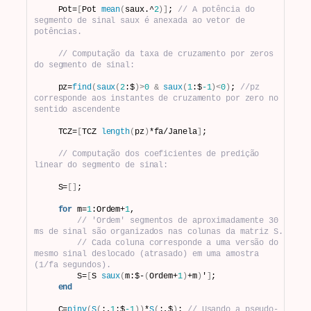
    Pot=
[
Pot 
mean
(
saux.^
2
)]
; 
// A potência do 
segmento de sinal saux é anexada ao vetor de 
potências.
// Computação da taxa de cruzamento por zeros 
do segmento de sinal:
    pz=
find
(
saux
(
2
:$
)>
0
&
saux
(
1
:$
-1
)<
0
)
; 
//pz 
corresponde aos instantes de cruzamento por zero no 
sentido ascendente
    TCZ=
[
TCZ 
length
(
pz
)
*fa/Janela
]
;
// Computação dos coeficientes de predição 
linear do segmento de sinal:
    S=
[]
;
for
 m=
1
:Ordem+
1
,
// 'Ordem' segmentos de aproximadamente 30 
ms de sinal são organizados nas colunas da matriz S. 
// Cada coluna corresponde a uma versão do 
mesmo sinal deslocado (atrasado) em uma amostra 
(1/fa segundos).
        S=
[
S 
saux
(
m:$-
(
Ordem+
1
)
+m
)
'
]
; 
end
    C=
pinv
(
S
(
:,
1
:$
-1
))
*
S
(
:,$
)
; 
// Usando a pseudo-