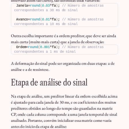
intervalo assim tão curto), são definidas duas variáveis:
Janela=
round
(
0.03
*fa
)
; 
// Número de amostras 
correspondentes a 30 ms de sinal
Avanco=
round
(
0.01
*fa
)
; 
// Número de amostras 
correspondentes a 10 ms de sinal
Outra escolha importante é a ordem preditor, que deve ser ainda
mais curta (muito mais curta) que a janela de observação:
Ordem=
round
(
0.001
*fa
)
; 
// Número de amostras 
correspondentes a 1 ms de sinal
A deformação do sinal pode ser organizada em duas etapas: a de
análise e a de ressíntese.
Etapa de análise do sinal
Na etapa de análise, um preditor linear da ordem escolhida acima
é ajustado para cada janela de 30 ms, e os coeficientes dos muitos
preditores obtidos ao longo do tempo são guardados na matriz
CP, onde cada coluna corresponde a uma janela temporal de sinal
analisado. Portanto, convém inicializar essa matriz como vazia
antes do início da etapa de análise: