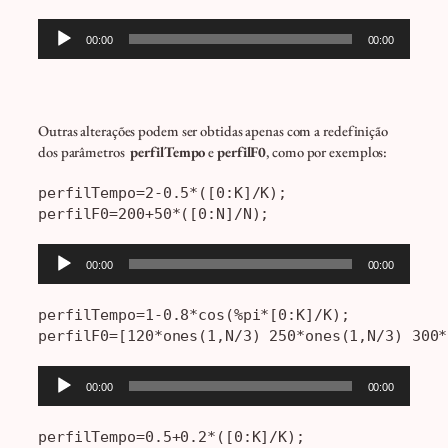
Tocador
00:00
00:00
de
áudio
Outras alterações podem ser obtidas apenas com a redefinição
dos parâmetros
perfilTempo
e
perfilF0
, como por exemplos:
perfilTempo=2-0.5*([0:K]/K);

perfilF0=200+50*([0:N]/N);
Tocador
00:00
00:00
de
áudio
perfilTempo=1-0.8*cos(%pi*[0:K]/K); 

perfilF0=[120*ones(1,N/3) 250*ones(1,N/3) 300*
Tocador
00:00
00:00
de
áudio
perfilTempo=0.5+0.2*([0:K]/K);
