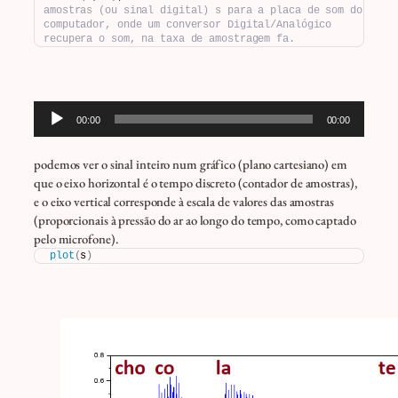
amostras (ou sinal digital) s para a placa de som do 
computador, onde um conversor Digital/Analógico 
recupera o som, na taxa de amostragem fa.
Tocador
00:00
00:00
de
áudio
podemos ver o sinal inteiro num gráfico (plano cartesiano) em
que o eixo horizontal é o tempo discreto (contador de amostras),
e o eixo vertical corresponde à escala de valores das amostras
(proporcionais à pressão do ar ao longo do tempo, como captado
pelo microfone).
plot
(
s
)