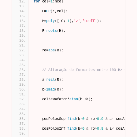
for
 col=
1
:ncol
    C=
CP
(
:,col
)
;
    H=
poly
([
-C; 
1
]
,
'z'
,
'coeff'
)
;
    R=
roots
(
H
)
;
    ro=
abs
(
R
)
;
// Alteração de formantes entre 100 Hz e 300
    a=
real
(
R
)
;
    b=
imag
(
R
)
;
    deltaW=fator*
atan
(
b./a
)
;
    posPolosSup=
find
(
b
>
0
&
 ro
>
0.9
&
 a
<
=cosAngMin
    posPolosInf=
find
(
b
<
0
&
 ro
>
0.9
&
 a
<
=cosAngMin