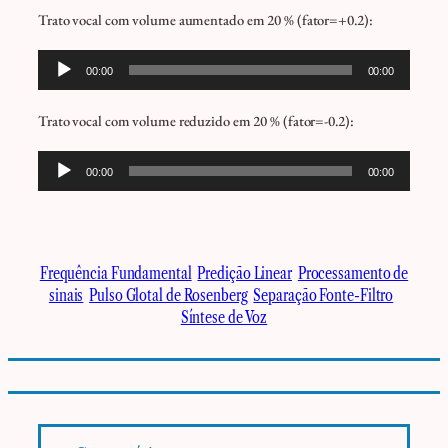
áudio
Trato vocal com volume aumentado em 20 % (fator=+0.2):
Tocador
00:00
00:00
de
áudio
Trato vocal com volume reduzido em 20 % (fator=-0.2):
Tocador
00:00
00:00
de
áudio
Frequência Fundamental
Predição Linear
Processamento de
sinais
Pulso Glotal de Rosenberg
Separação Fonte-Filtro
Síntese de Voz