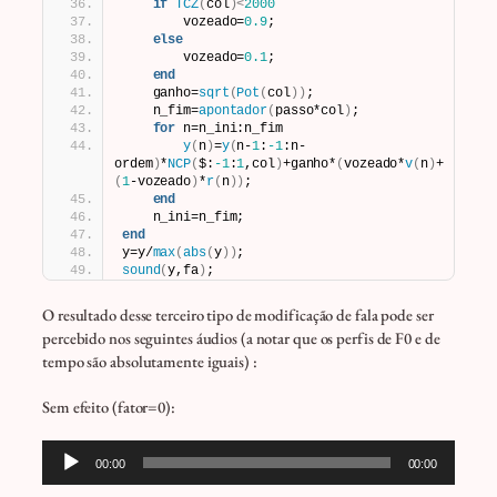
if
TCZ
(
col
)<
2000
        vozeado=
0.9
;
else
        vozeado=
0.1
;
end
    ganho=
sqrt
(
Pot
(
col
))
;
    n_fim=
apontador
(
passo*col
)
;
for
 n=n_ini:n_fim
y
(
n
)
=
y
(
n-
1
:
-1
:n-
ordem
)
*
NCP
(
$:
-1
:
1
,col
)
+ganho*
(
vozeado*
v
(
n
)
+
(
1
-vozeado
)
*
r
(
n
))
;
end
    n_ini=n_fim;
end
y=y/
max
(
abs
(
y
))
;
sound
(
y,fa
)
;
O resultado desse terceiro tipo de modificação de fala pode ser
percebido nos seguintes áudios (a notar que os perfis de F0 e de
tempo são absolutamente iguais) :
Sem efeito (fator=0):
Tocador
00:00
00:00
de