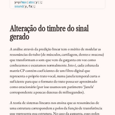
y=y/
max
(
abs
(
y
))
;
sound
(
y,fa
)
;
Alteração do timbre do sinal
gerado
A análise através da predição linear tem o mérito de modelar as
ressonâncias do tubo (de músculos, cartilagens, dentes e mucosa)
que transformam o som que vem da garganta em voz como
conhecemos e escutamos normalmente. Isto é, cada coluna da
matriz CP contém coeficientes de um filtro digital que
representa o próprio trato vocal, numa janela temporal curta o
suficiente para que o formato do trato possa ser aproximado
como estacionário (por isso usamos um parâmetro ‘Janela’
correspondente a poucas dezenas de milisegundos).
A teoria de sistemas lineares nos ensina que as ressonâncias de
uma estrutura correspondem a polos da função de transferência
que representa essa estrutura. No caso da garganta, esses polos