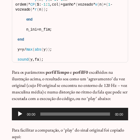
ordem
)
*
CP
(
$:
-1
:
1
,col
)
+ganho*
(
vozeado*
v
(
n
)
+
(
1
-
vozeado
)
*
r
(
n
))
;
end
    n_ini=n_fim;
end
y=y/
max
(
abs
(
y
))
;
sound
(
y,fa
)
;
Para os parâmetros
perfilTempo
e
perfilF0
escolhidos na
ilustração acima, o resultado soa como um ‘agravamento’ da voz
original (cujo F0 original se encontra no entorno de 120 Hz – voz
masculina média) e numa distorção no ritmo da fala que pode ser
escutada com a execução do código, ou no ‘play’ abaixo:
Tocador
00:00
00:00
de
áudio
Para facilitar a comparação, o ‘play’ do sinal original foi copiado
aqui: