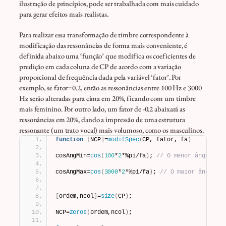
ilustração de princípios, pode ser trabalhada com mais cuidado
para gerar efeitos mais realistas.
Para realizar essa transformação de timbre correspondente à
modificação das ressonâncias de forma mais conveniente, é
definida abaixo uma ‘função’ que modifica os coeficientes de
predição em cada coluna de CP de acordo com a variação
proporcional de frequência dada pela variável ‘fator’. Por
exemplo, se fator=0.2, então as ressonâncias entre 100 Hz e 3000
Hz serão alteradas para cima em 20%, ficando com um timbre
mais feminino. Por outro lado, um fator de -0.2 abaixará as
ressonâncias em 20%, dando a impressão de uma estrutura
ressonante (um trato vocal) mais volumoso, como os masculinos.
function
[
NCP
]
=
modifSpec
(
CP, fator, fa
)
cosAngMin=
cos
(
100
*
2
*%pi/fa
)
; 
// O menor ângulo a
cosAngMax=
cos
(
3000
*
2
*%pi/fa
)
; 
// O maior ângulo 
[
ordem,ncol
]
=
size
(
CP
)
;
NCP=
zeros
(
ordem,ncol
)
;