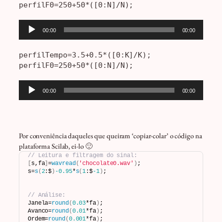
perfilF0=250+50*([0:N]/N);
Tocador
00:00
00:00
de
áudio
perfilTempo=3.5+0.5*([0:K]/K);

perfilF0=250+50*([0:N]/N);
Tocador
00:00
00:00
de
áudio
Por conveniência daqueles que queiram ‘copiar-colar’ o código na
plataforma Scilab, ei-lo 🙂
// Leitura e filtragem do sinal:
[
s,fa
]
=
wavread
(
'chocolate0.wav'
)
;
s=
s
(
2
:$
)
-0.95
*
s
(
1
:$
-1
)
;
// Análise:
Janela=
round
(
0.03
*fa
)
;
Avanco=
round
(
0.01
*fa
)
;
Ordem=
round
(
0.001
*fa
)
;