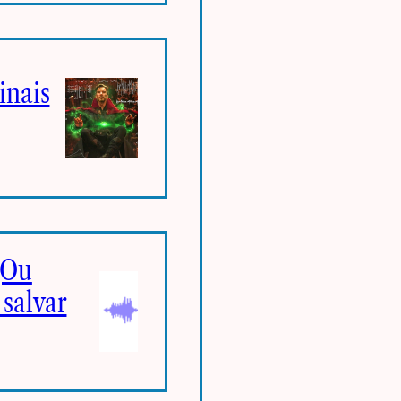
inais
(Ou
salvar