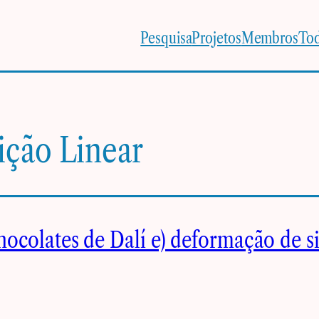
Pesquisa
Projetos
Membros
Tod
ição Linear
hocolates de Dalí e) deformação de s