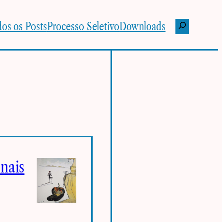
Pesquisar
os os Posts
Processo Seletivo
Downloads
inais