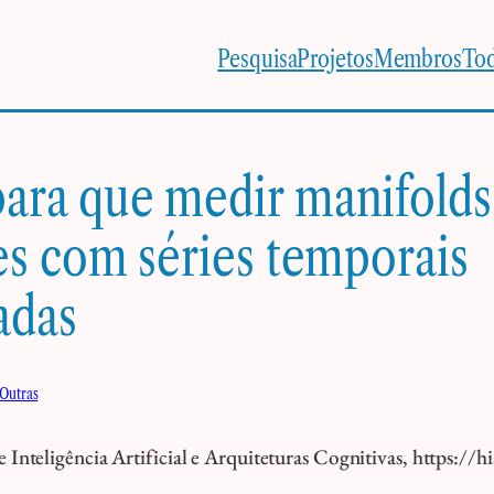
Pesquisa
Projetos
Membros
Tod
ara que medir manifolds
es com séries temporais
adas
Outras
Inteligência Artificial e Arquiteturas Cognitivas, https://