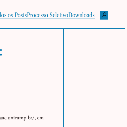
Pesquisar
os os Posts
Processo Seletivo
Downloads
:
hiaac.unicamp.br/, em