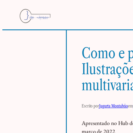
Pular
para
o
conteúdo
Como e p
Ilustraçõ
multivari
Escrito por
Jugurta Montalvão
em
Apresentado no Hub de 
março de 2022