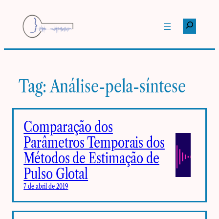
Pular
para
Pesquisar
o
conteúdo
Tag:
Análise-pela-síntese
Comparação dos
Parâmetros Temporais dos
Métodos de Estimação de
Pulso Glotal
7 de abril de 2019