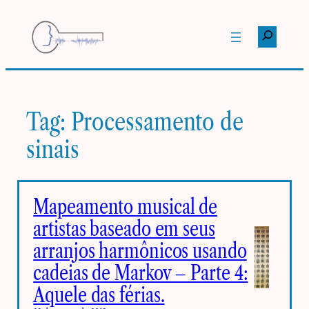
Pular
para
Pesquisar
o
conteúdo
Tag:
Processamento de
sinais
Mapeamento musical de
artistas baseado em seus
arranjos harmônicos usando
cadeias de Markov – Parte 4:
Aquele das férias.