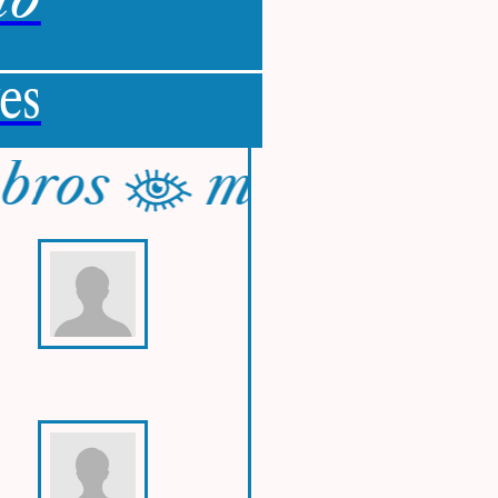
es
ros
membros