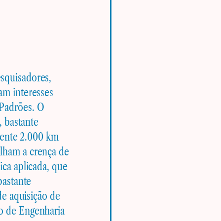
squisadores,
am interesses
Padrões. O
, bastante
amente 2.000 km
lham a crença de
ca aplicada, que
bastante
de aquisição de
o de Engenharia