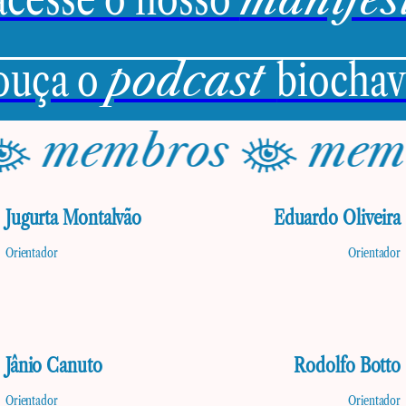
ouça o
podcast
biochav
membros
memb
Jugurta Montalvão
Eduardo Oliveira
Orientador
Orientador
Jânio Canuto
Rodolfo Botto
Orientador
Orientador