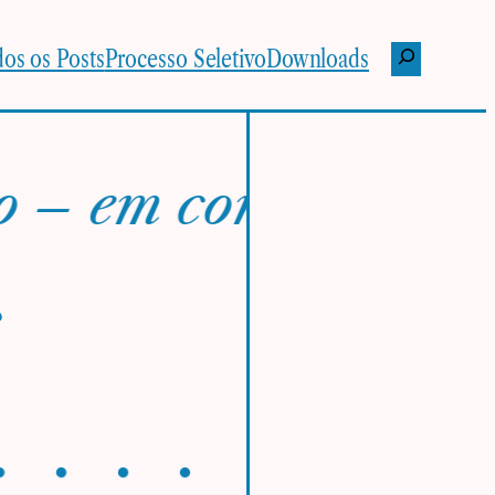
Pesquisar
os os Posts
Processo Seletivo
Downloads
– em construção – 
s