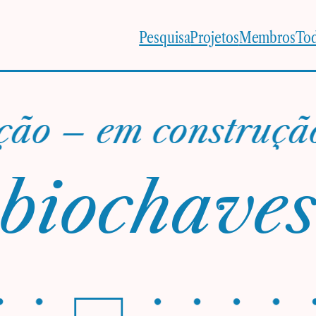
Pesquisa
Projetos
Membros
Tod
o – em construção 
biochave