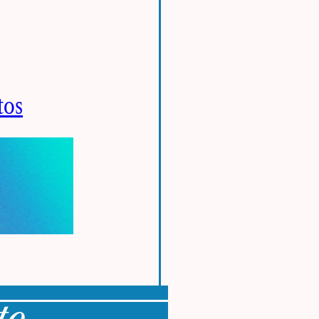
tos
to