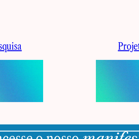
squisa
Proje
acesse o nosso
manifes