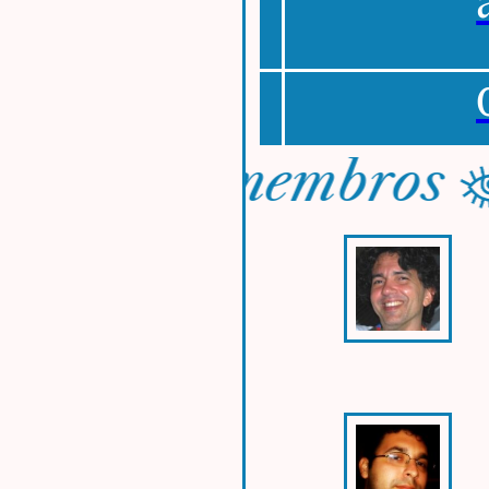
ros
membros